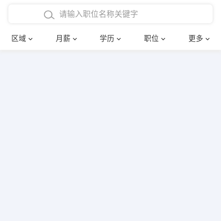
4000-5000元
本科
行政后勤
建筑装潢
确定
区域
月薪
学历
职位
更多
5000-8000元
硕士
销售岗位
教师
8000-12000元
博士
文员
护士
12000-20000元
财务会计
传单派发
其他
超市零售
促销导购
网络IT
保健按摩
快递员
前台接待
收银员
技术员/工程师
水电/机修
部门经理