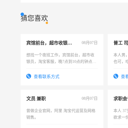
猜您喜欢
宾馆前台，超市收银员，淘宝客服
08月07日
普工 
想找一个夜班工作，宾馆前台，超市收
本人男
银员，淘宝客服，晚7点到10点的钟点
也可，
工，麻烦看到的老板加我微信聊，手机
勿扰
号同微信
查看联系方式
查
文员 兼职
08月07日
求职会
曾做企业官网，阿里 淘宝代运营及网格
本人 3
销售。
欲求一
计证