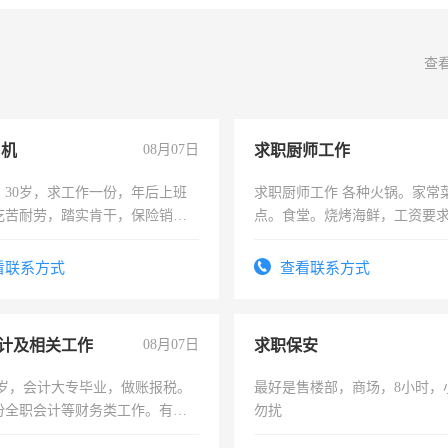
查
司机
08月07日
求职厨师工作
，30岁，求工作一份，年后上班
求职厨师工作 各种火锅。家常
吃苦耐劳，踏实肯干，保险销售
点。食堂。烧烤海鲜，工资要求6
上
看联系方式
查看联系方式
计及相关工作
08月07日
求职保安
7岁，会计大专毕业，做账报税。
最好是售楼部，商场，8小时，
份全职会计等财务类工作。有会
勿扰