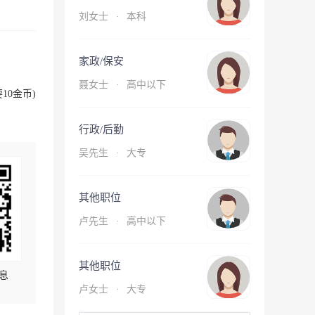
刘女士
·
本科
家政/保安
聂女士
·
高中以下
10金币)
行政/后勤
吴先生
·
大专
其他职位
卢先生
·
高中以下
其他职位
息
卢女士
·
大专