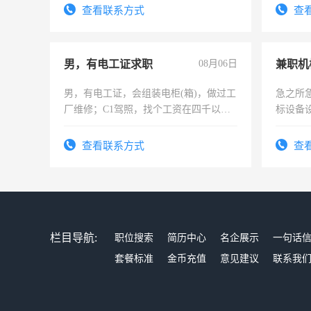
查看联系方式
查
男，有电工证求职
08月06日
男，有电工证，会组装电柜(箱)，做过工
急之所
厂维修；C1驾照，找个工资在四千以
标设备
上，枣强县以外需要有住宿，保险勿扰
作和分
电话
结识有
查看联系方式
查
栏目导航:
职位搜索
简历中心
名企展示
一句话
套餐标准
金币充值
意见建议
联系我