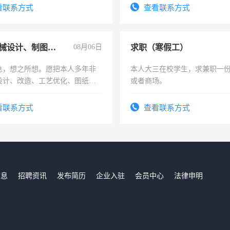
看联系方式
查看联系方式
兼职机械设计、制图、设备改造
08月06日
求职（寒假工）
急，想之所想。愿把本人多年非
本人大三在校学生，求兼职一
设计、改造、工艺优化、图纸制
或者商场。
解的经验与您分享。 真诚合作，
识之士，共享未来。
看联系方式
查看联系方式
信息
招聘资讯
发布简历
企业入驻
会员中心
法律申明
们